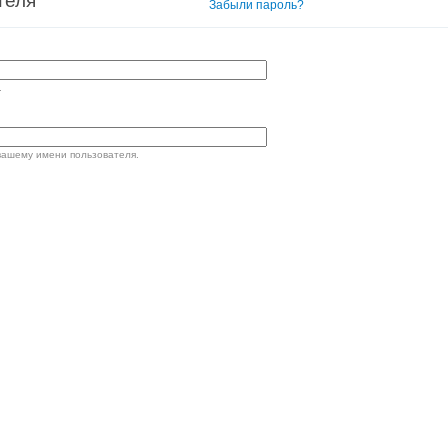
теля
Вход в систему
Забыли пароль?
.
вашему имени пользователя.