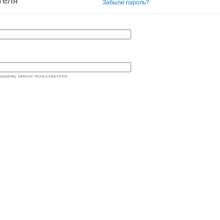
теля
Вход в систему
Забыли пароль?
.
вашему имени пользователя.