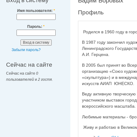
Вход в систему
Вадим Боровых
Имя пользователя:
*
Профиль
Пароль:
*
Родился в 1960 году в гор
В 1987 году закончил худ
Ленинградского Государств
Забыли пароль?
А.И. Герцена.
Сейчас на сайте
В 2005 был принят во Все
организацию «Союз художн
Сейчас на сайте
0
«скульптура») и в междун
пользователей
и
2 гостя
.
искусств АИАП ЮНЕСКО.
Веду активную творческую
участником выставок город
всероссийского масштаба.
Любимые материалы - бронз
Живу и работаю в Велико