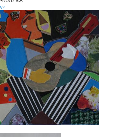
в-Коллаж
ада