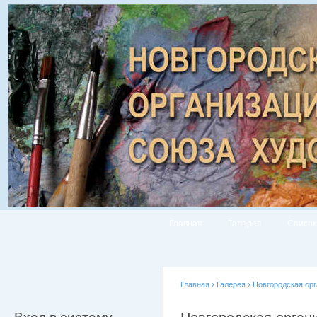
Главная
Галерея
Список
Главная
›
Галерея
›
Новгородская ор