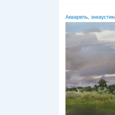
Акварель, энкаустик