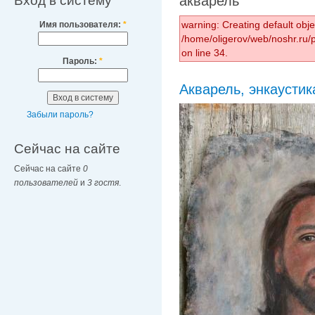
Вход в систему
акварель
warning: Creating default obj
Имя пользователя:
*
/home/oligerov/web/noshr.ru
on line 34.
Пароль:
*
Акварель, энкаустик
Забыли пароль?
Сейчас на сайте
Сейчас на сайте
0
пользователей
и
3 гостя
.