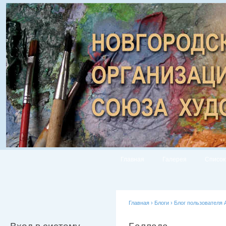
Главная
Галерея
Список
Главная
›
Блоги
›
Блог пользователя 