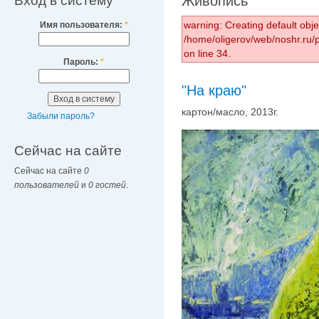
Вход в систему
Живопись
warning: Creating default obj
Имя пользователя:
*
/home/oligerov/web/noshr.ru
on line 34.
Пароль:
*
"На краю"
картон/масло, 2013г.
Забыли пароль?
Сейчас на сайте
Сейчас на сайте
0
пользователей
и
0 гостей
.