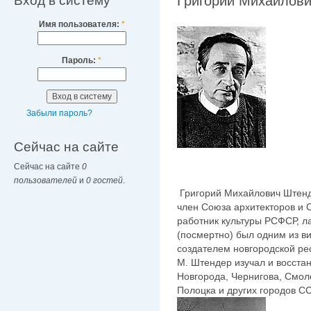
Вход в систему
Григорий Михайлович
Имя пользователя:
*
Пароль:
*
Забыли пароль?
Сейчас на сайте
Сейчас на сайте
0
пользователей
и
0 гостей
.
Григорий Михайлович Штенде
член Союза архитекторов и
работник культуры РСФСР, л
(посмертно) был одним из в
создателем новгородской рес
М. Штендер изучал и восста
Новгорода, Чернигова, Смоле
Полоцка и других городов С