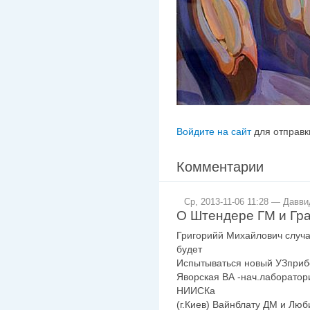
Войдите на сайт
для отправк
Комментарии
Ср, 2013-11-06 11:28 — Давви
О Штендере ГМ и Гр
Григорийй Михайлович случа
будет
Испытываться новый УЗприбо
Яворская ВА -нач.лаборато
НИИСКа
(г.Киев) Вайнблату ДМ и Лю