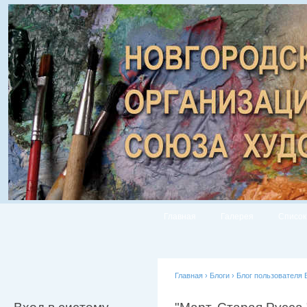
Главная
Галерея
Список
Главная
›
Блоги
›
Блог пользователя 