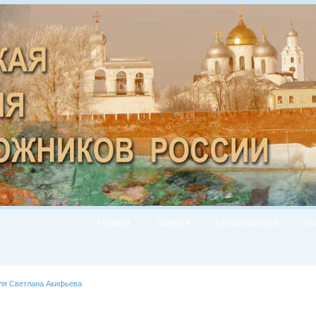
Главная
Галерея
Список авторов
Но
еля Светлана Акифьева