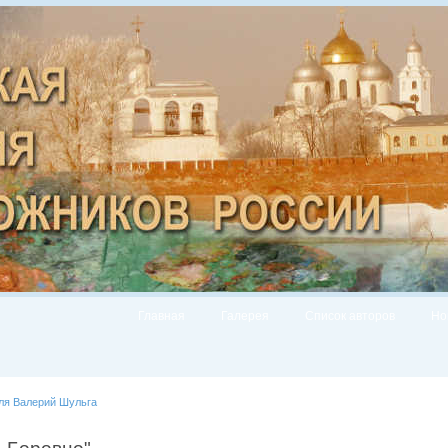
Главная
Галерея
Список авторов
Но
ля Валерий Шульга