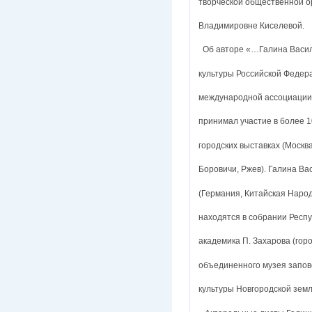
творческой общественной о
Владимировне Киселевой.
Об авторе «…Галина Васил
культуры Российской Федер
международной ассоциации
принимал участие в более 1
городских выставках (Москва
Боровичи, Ржев). Галина В
(Германия, Китайская Наро
находятся в собрании Респу
академика П. Захарова (гор
объединенного музея запов
культуры Новгородской зем