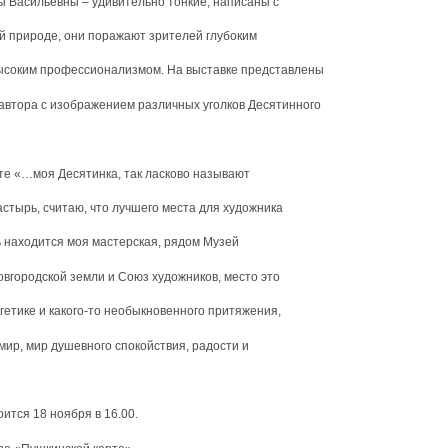
 Васильевны – удивительно тонкие, написаны с
ой природе, они поражают зрителей глубоким
ысоким профессионализмом. На выставке представлены
автора с изображением различных уголков Десятинного
е «…моя Десятинка, так ласково называют
стырь, считаю, что лучшего места для художника
ь находится моя мастерская, рядом Музей
овгородской земли и Союз художников, место это
гетике и какого-то необыкновенного притяжения,
мир, мир душевного спокойствия, радости и
ится 18 ноября в 16.00.