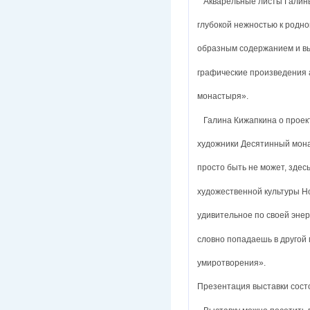
Акварельные листы Галины
глубокой нежностью к родн
образным содержанием и в
графические произведения 
монастыря».
Галина Кижапкина о проект
художники Десятинный мона
просто быть не может, здес
художественной культуры Н
удивительное по своей энер
словно попадаешь в другой 
умиротворения».
Презентация выставки состо