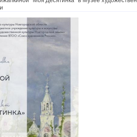
ижапкиной "Моя Десятинка" в Музее художествен
и