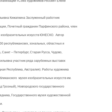
рганизации «Союз художников России» Елене
ьевна Кижапкина Заслуженный работник
ации, Почетный гражданин Парфинского района, член
 изобразительных искусств ЮНЕСКО. Автор
00 республиканских, зональных, областных и
, Санкт – Петербург, Старая Русса, Чудово,
асильевна участник ряда зарубежных выставок
дная Республика, Австралия). Работы художника
бликанского музея изобразительных искусств им.
од Грозный), Новгородского государственного
едника, Государственного музея художественной
ли.