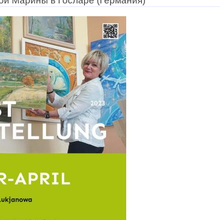
ой Марины в Госларе (Германия)