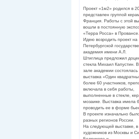
Проект «1м2» родился в 2
представлен группой керам
Франция. Работы с этой вы
вошли в постоянную экспо
«Терра Росса» в Провансе
Идею возродить проект на
Петербургской государст
академия имени А.Л.
Штиглица предложил доце
стекла Михаил Капустин. 
зале академии состоялась
выставка «Один квадратны
более 60 участников, преп
включала в себя работы,
выполненные в стекле, кер
мозаике. Выставка имела 
проводить ее в форме бье
В проекте изначально был
разных регионов России.
На следующей выставке, в
художников из Москвы и С
Бодрикова и