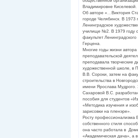
общественной организаци
Владимировне Киселевой.
Об авторе «…Виктория Ста
городе Челябинск. В 1973 
Ленинградское художестве
училище №2. В 1979 году 
факультет Ленинградского 
Герцена.
Многие годы жизни автора 
преподавательской деятел
преподавала творческие д
художественной школе, в 
В.В. Сороки, затем на факу
строительства в Новгород
имени Ярослава Мудрого. 
Сахаровой В.С. разработа
пособия для студентов «Из
«Методика изучения и изо
зарисовки на пленэре».
Росту профессионализма В
собственного стиля способс
она часто работала в Дом
«Академическая дача», а в