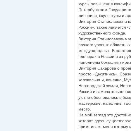
курсы повышения квалифик
Петербургском Государств
живописи, скульптуры и ар
Виктория Станиславовна в
России», также является 
художественного фонда.
Виктория Станиславовна у
разного уровня: областных
международных. В настоящ
пленэрах в России и за р
наполнены большим лириз
Виктория Сахарова о прое
просто «Десятинка». Сразу
колокольня и, конечно, Му
Новгородской земли, Новг
России и замечательное с
уютно обосновались в бывш
мастерские, наполнив, так
место.
На мой взгляд это достойн
которая здесь существовал
притягивает меня к этому 