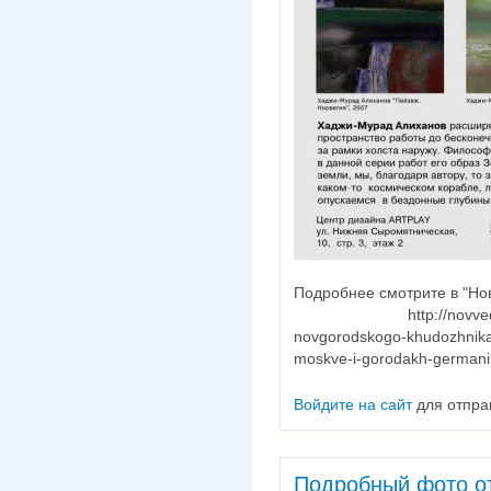
Подробнее смотрите
http://novved.ru/nov
novgorodskogo-khudozhnika-
moskve-i-gorodakh-germanii
Войдите на сайт
для отпра
Подробный фото от