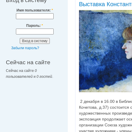
Вход в систему
Выставка Констан
Имя пользователя:
*
Пароль:
*
Забыли пароль?
Сейчас на сайте
Сейчас на сайте
0
пользователей
и
0 гостей
.
2 декабря в 16.00 в Библи
Кочетова, д.37) состоится
художественных произвед
экспозиция продолжает ос
организации Союза художн
участие художники - члены