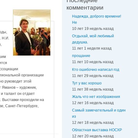
Последние
комментарии
Надежда, доброго времени!
Не
10 лет 19 недель назад
оды,
Отдыхай, мой любимый
 Н.И.
дедушка.
,
11 лет 1 неделя назад
прощание
ршим
11 лет 10 недель назад
ится
Ассоциации
Кто ошибочно написал год
егиональной организации
11 лет 29 недель назад
но руководит этой
Тут у вас хорошо
т Яманов – художник,
11 лет 38 недель назад
 и талант он отдает
Жаль что нет изображения
х. Выставки проходили на
12 лет 16 недель назад
ве, Санкт-Петербурге,
Самый замечательный и один
из
12 лет 18 недель назад
Областная выставка НОСХР
12 лет 20 недель назад