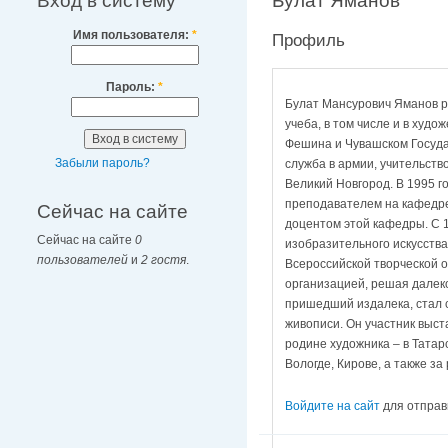
Вход в систему
Булат Яманов
Имя пользователя:
*
Профиль
Пароль:
*
Булат Мансурович Яманов род
учеба, в том числе и в худ
Фешина и Чувашском Государ
Забыли пароль?
служба в армии, учительств
Великий Новгород. В 1995 г
преподавателем на кафедре 
Сейчас на сайте
доцентом этой кафедры. С 
Сейчас на сайте
0
изобразительного искусств
пользователей
и
2 гостя
.
Всероссийской творческой о
организацией, решая далеко
пришедший издалека, стал с
живописи. Он участник выст
родине художника – в Татар
Вологде, Кирове, а также за
Войдите на сайт
для отправ