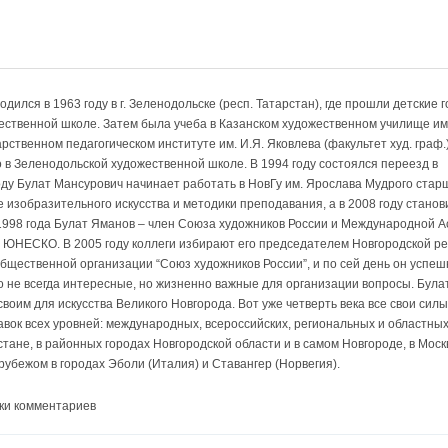
ился в 1963 году в г. Зеленодольске (респ. Татарстан), где прошли детские г
ожественной школе. Затем была учеба в Казанском художественном училище им.
ственном педагогическом институте им. И.Я. Яковлева (факультет худ. граф.)
о в Зеленодольской художественной школе. В 1994 году состоялся переезд в
оду Булат Мансурович начинает работать в НовГу им. Ярослава Мудрого ста
изобразительного искусства и методики преподавания, а в 2008 году станов
1998 года Булат Яманов – член Союза художников России и Международной 
а ЮНЕСКО. В 2005 году коллеги избирают его председателем Новгородской р
бщественной организации “Союз художников России”, и по сей день он успеш
 не всегда интересные, но жизненно важные для организации вопросы. Була
воим для искусства Великого Новгорода. Вот уже четверть века все свои силы
авок всех уровней: международных, всероссийских, региональных и областны
стане, в районных городах Новгородской области и в самом Новгороде, в Моск
 рубежом в городах Эболи (Италия) и Ставангер (Норвегия).
ки комментариев