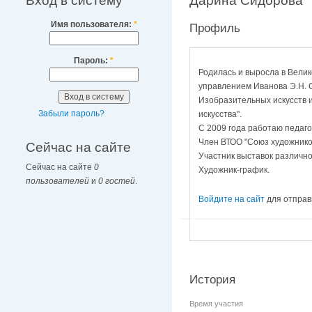
Вход в систему
Дарина Сидорова
Имя пользователя:
*
Профиль
Пароль:
*
Родилась и выросла в Вели
управлением Иванова Э.Н. С
Изобразительных искусств 
Забыли пароль?
искусства".
С 2009 года работаю педаго
Член ВТОО "Союз художников
Сейчас на сайте
Участник выставок различног
Сейчас на сайте
0
Художник-график.
пользователей
и
0 гостей
.
Войдите на сайт
для отправ
История
Время участия