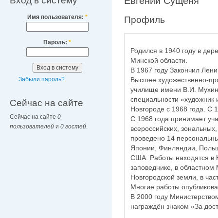
Вход в систему
Евгений Сущеня
Имя пользователя:
*
Профиль
Пароль:
*
Родился в 1940 году в дер
Минской области.
В 1967 году Закончил Лен
Высшее художественно-п
Забыли пароль?
училище имени В.И. Мухин
специальности «художник 
Сейчас на сайте
Новгороде с 1968 года. С 
Сейчас на сайте
0
С 1968 года принимает уча
пользователей
и
0 гостей
.
всероссийских, зональных,
проведено 14 персональных
Японии, Финляндии, Польш
США. Работы находятся в 
заповеднике, в областном
Новгородской земли, в час
Многие работы опубликова
В 2000 году Министерство
награждён знаком «За дост