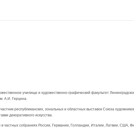
ожественное училище и художественно-графический факультет Ленинградског
м. А.И. Герцена.
Участник республиканских, зональных и областных выставок Союза художнико
авки декоративного искусства.
 в частных собраниях России, Германии, Голландии, Италии, Латвии, США, Ф