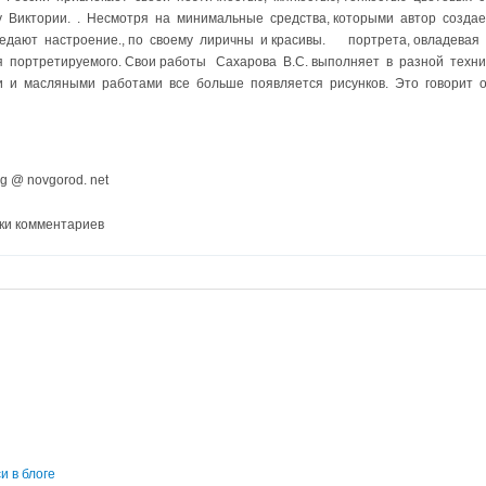
у Виктории. . Несмотря на минимальные средства, которыми автор создае
едают настроение., по своему лиричны и красивы. портрета, овладевая
я портретируемого. Свои работы Сахарова В.С. выполняет в разной техн
и и масляными работами все больше появляется рисунков. Это говорит 
 @ novgorod. net
ки комментариев
и в блоге