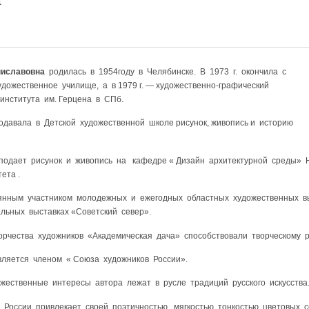
а
иславовна
родилась в 1954году в Челябинске. В 1973 г. окончила с
дожественное училище, а в 1979 г. — художественно-графический
 института им. Герцена в СПб.
давала в Детской художественной школе рисунок, живопись и историю
дает рисунок и живопись на кафедре « Дизайн архитектурной среды» Н
ета .
нным участником молодежных и ежегодных областных художественных вы
льных выставках «Советский север».
рчества художников «Академическая дача» способствовали творческому р
вляется членом « Союза художников России».
жественные интересы автора лежат в русле традиций русского искусства
оссии привлекает своей поэтичностью, мягкостью, тонкостью цветовых с