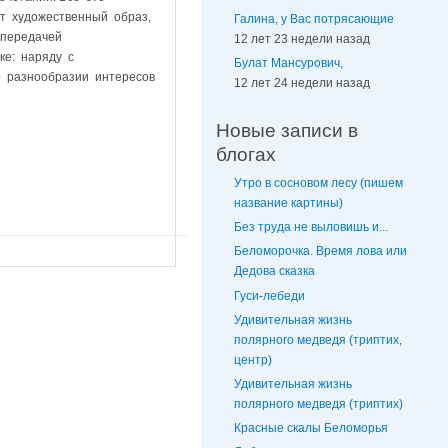
т художественный образ,
Галина, у Вас потрясающие
 передачей
12 лет 23 недели назад
ике: наряду с
Булат Мансурович,
о разнообразии интересов
12 лет 24 недели назад
Новые записи в
блогах
Утро в сосновом лесу (пишем
название картины)
Без труда не выловишь и...
Беломорочка. Время лова или
Дедова сказка
Гуси-лебеди
Удивительная жизнь
полярного медведя (триптих,
центр)
Удивительная жизнь
полярного медведя (триптих)
Красные скалы Беломорья