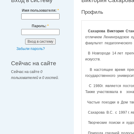
Вход в систему
Виктория Сахаров
Имя пользователя:
*
Профиль
Пароль:
*
Сахарова Виктория Стан
отличием Ленинградское ху
факультет педагогического
Забыли пароль?
В Новгороде 14 лет препо
искусств.
Сейчас на сайте
В настоящее время препо
Сейчас на сайте
0
государственного университ
пользователей
и
0 гостей
.
С 1980г. является постоя
Также участвовала в зона
Частые поездки в Дом тво
Сахарова В.С. с 1997 г. я
Творческие поиски и худо
Природа средней полосы Р