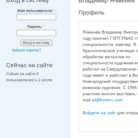
Вход в систему
Владимир Ячменев
Имя пользователя:
*
Профиль
Пароль:
*
Ячменёв Владимир Викторо
году окончил ГХПТУ№42 г.
специальности: ювелир. В 
Красносельское училище 
Забыли пароль?
обработки металлов по
специальности:художник-ма
Сейчас на сайте
работал на Свердловском 
Сейчас на сайте
0
года живёт и работает в В
пользователей
и
2 гостя
.
Новгородский государстве
инженер-художник. С 1995
участник многих выставок, 
mail
wl@fromru.com
Войдите на сайт
для отпра