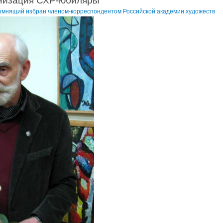
анизация СХР-юбиляры
омнящий избран членом-корреспондентом Российской академии художеств