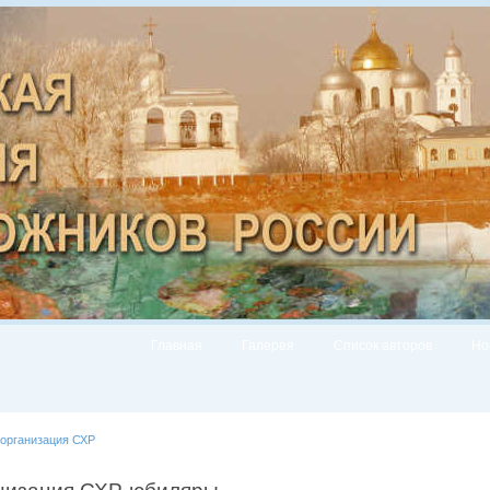
Главная
Галерея
Список авторов
Но
 организация СХР