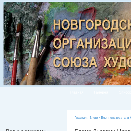
Главная
Галерея
Список
Главная
›
Блоги
›
Блог пользователя 