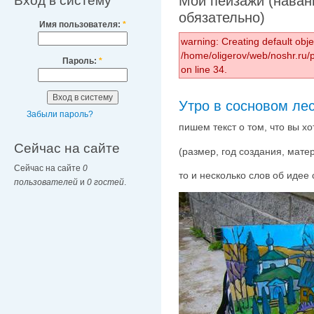
Вход в систему
Мои пейзажи (наван
обязательно)
Имя пользователя:
*
warning: Creating default obj
/home/oligerov/web/noshr.ru
Пароль:
*
on line 34.
Утро в сосновом ле
Забыли пароль?
пишем текст о том, что вы х
Сейчас на сайте
(размер, год создания, мате
Сейчас на сайте
0
то и несколько слов об идее 
пользователей
и
0 гостей
.