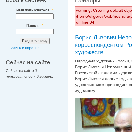
Вход в систему
юбиляры
warning: Creating default obj
Имя пользователя:
*
/home/oligerov/web/noshr.ru
on line 34.
Пароль:
*
Борис Львович Непо
корреспондентом Ро
Забыли пароль?
художеств
Народный художник России, 
Сейчас на сайте
Борис Львович Непомнящий 
Сейчас на сайте
0
Российской академии художе
пользователей
и
0 гостей
.
Борис Львович долгие годы 
удовольствием присоединяе
художнику.