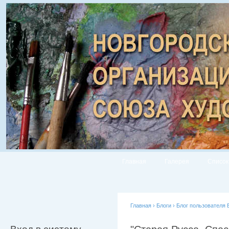
Главная
Галерея
Список
Главная
›
Блоги
›
Блог пользователя 