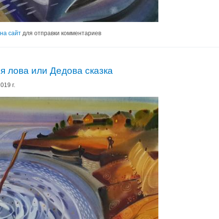
на сайт
для отправки комментариев
я лова или Дедова сказка
019 г.