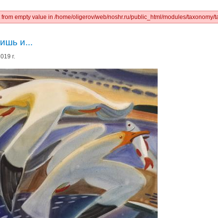
ct from empty value in /home/oligerov/web/noshr.ru/public_html/modules/taxonomy/t
ишь и...
019 г.