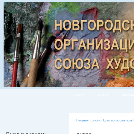
Главная
Галерея
Список
Главная
›
Блоги
›
Блог пользователя 