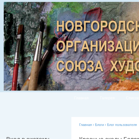
Главная
Галерея
Список
Главная
›
Блоги
›
Блог пользователя