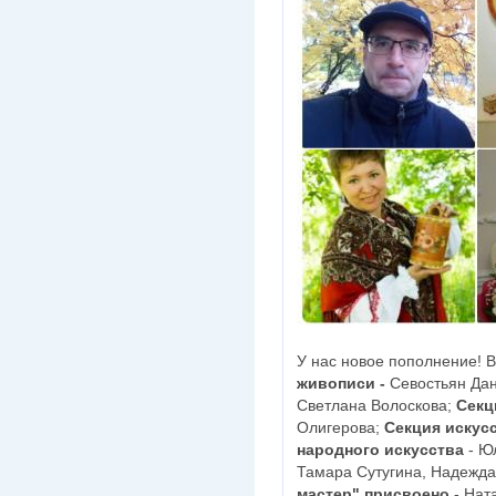
У нас новое пополнение! В
живописи -
Севостьян Да
Светлана Волоскова;
Секц
Олигерова;
Секция искус
народного искусства
- Ю
Тамара Сутугина, Надежд
мастер" присвоено
- Нат