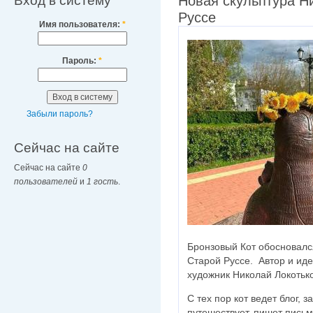
Вход в систему
Новая скульптура Н
Руссе
Имя пользователя:
*
Пароль:
*
Забыли пароль?
Сейчас на сайте
Сейчас на сайте
0
пользователей
и
1 гость
.
Бронзовый Кот обосновалс
Старой Руссе. Автор и ид
художник Николай Локотько
С тех пор кот ведет блог, 
путешествует, пишет письм