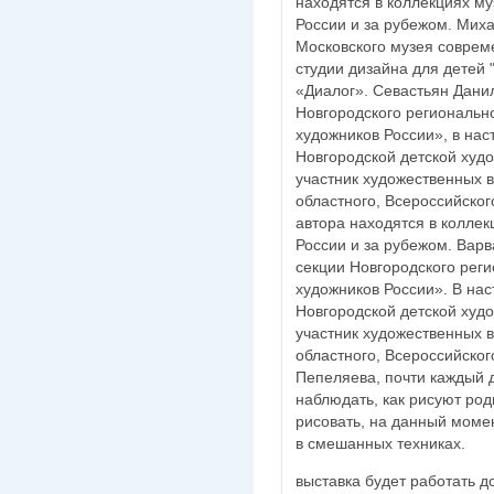
находятся в коллекциях му
России и за рубежом. Мих
Московского музея соврем
студии дизайна для детей 
«Диалог». Севастьян Дани
Новгородского региональ
художников России», в на
Новгородской детской худ
участник художественных в
областного, Всероссийско
автора находятся в коллек
России и за рубежом. Вар
секции Новгородского рег
художников России». В на
Новгородской детской худ
участник художественных в
областного, Всероссийско
Пепеляева, почти каждый д
наблюдать, как рисуют род
рисовать, на данный моме
в смешанных техниках.
выставка будет работать д