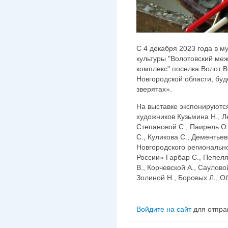
С 4 декабря 2023 года в 
культуры "Волотовский ме
комплекс" поселка Волот 
Новгородской области, буд
зверятах».
На выставке экспонируютс
художников Кузьмина Н., Л
Степановой С., Паирель О.
С., Куликова С., Дементьев
Новгородского региональн
России» Гарбар С., Пепел
В., Корчевской А., Саулово
Золиной Н., Боровых Л., О
Войдите на сайт
для отпра