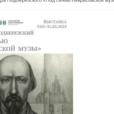
ра Подберезского «Под сенью Некрасовской муз