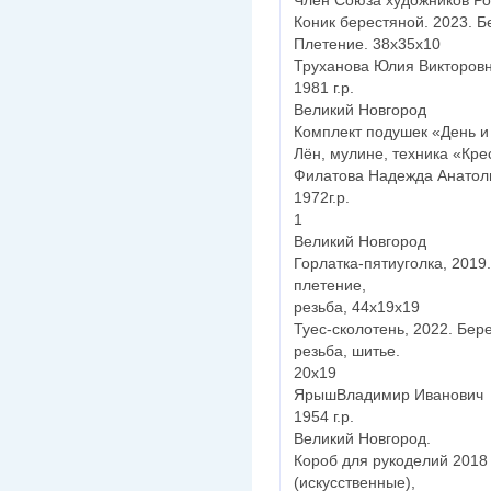
Член Союза художников Ро
Коник берестяной. 2023. Б
Плетение. 38х35х10
Труханова Юлия Викторов
1981 г.р.
Великий Новгород
Комплект подушек «День и
Лён, мулине, техника «Кре
Филатова Надежда Анатол
1972г.р.
1
Великий Новгород
Горлатка-пятиуголка, 2019
плетение,
резьба, 44х19х19
Туес-сколотень, 2022. Бере
резьба, шитье.
20х19
ЯрышВладимир Иванович
1954 г.р.
Великий Новгород.
Короб для рукоделий 2018 
(искусственные),