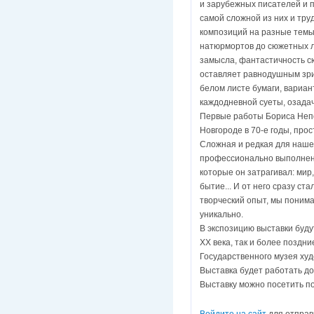
и зарубежных писателей и 
самой сложной из них и тру
композиций на разные темы 
натюрмортов до сюжетных л
замысла, фантастичность сю
оставляет равнодушным зри
белом листе бумаги, вариа
каждодневной суеты, озада
Первые работы Бориса Непо
Новгороде в 70-е годы, про
Сложная и редкая для наше
профессионально выполнена
которые он затрагивал: мир
бытие... И от него сразу ст
творческий опыт, мы понима
уникально.
В экспозицию выставки буду
ХХ века, так и более поздн
Государственного музея ху
Выставка будет работать до
Выставку можно посетить п
Войдите на сайт
для отправ