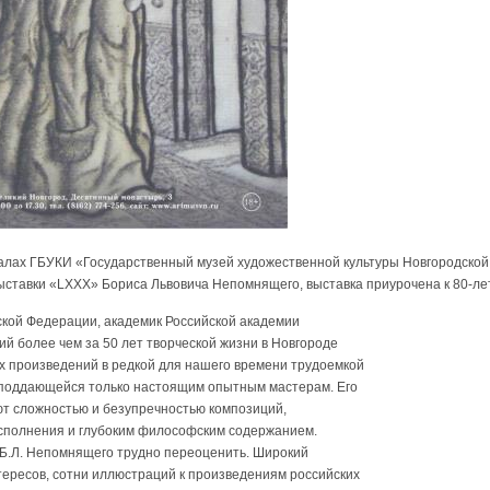
 залах ГБУКИ «Государственный музей художественной культуры Новгородской
ставки «LXXX» Бориса Львовича Непомнящего, выставка приурочена к 80-ле
кой Федерации, академик Российской академии
й более чем за 50 лет творческой жизни в Новгороде
х произведений в редкой для нашего времени трудоемкой
 поддающейся только настоящим опытным мастерам. Его
т сложностью и безупречностью композиций,
сполнения и глубоким философским содержанием.
 Б.Л. Непомнящего трудно переоценить. Широкий
тересов, сотни иллюстраций к произведениям российских