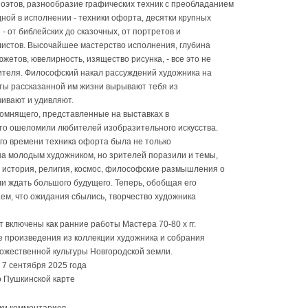
поэтов, разнообразие графических техник с преобладанием
дной в исполнении - техники офорта, десятки крупных
- от библейских до сказочных, от портретов и
истов. Высочайшее мастерство исполнения, глубина
жетов, ювелирность, изящество рисунка, - все это не
теля. Философский накал рассуждений художника на
нты рассказанной им жизни вырывают тебя из
чивают и удивляют.
мнящего, представленные на выставках в
сто ошеломили любителей изобразительного искусства.
го времени техника офорта была не только
 молодым художником, но зрителей поразили и темы,
, история, религия, космос, философские размышления о
али ждать большого будущего. Теперь, обобщая его
ем, что ожидания сбылись, творчество художника
т включены как ранние работы Мастера 70-80 х гг.
ие произведения из коллекции художника и собрания
дожественной культуры Новгородской земли.
 7 сентября 2025 года
о Пушкинской карте
ки комментариев